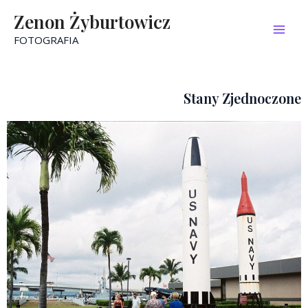
Skip
Mai
Zenon Żyburtowicz
to
FOTOGRAFIA
Men
content
Stany Zjednoczone